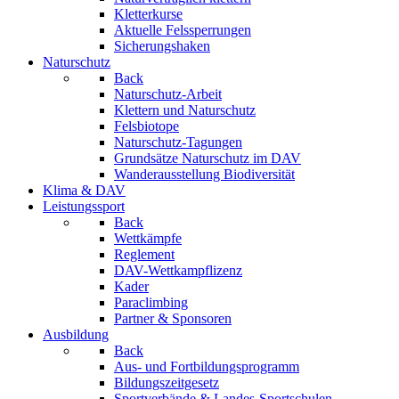
Kletterkurse
Aktuelle Felssperrungen
Sicherungshaken
Naturschutz
Back
Naturschutz-Arbeit
Klettern und Naturschutz
Felsbiotope
Naturschutz-Tagungen
Grundsätze Naturschutz im DAV
Wanderausstellung Biodiversität
Klima & DAV
Leistungssport
Back
Wettkämpfe
Reglement
DAV-Wettkampflizenz
Kader
Paraclimbing
Partner & Sponsoren
Ausbildung
Back
Aus- und Fortbildungsprogramm
Bildungszeitgesetz
Sportverbände & Landes-Sportschulen