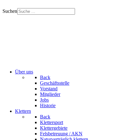
Suchen
Über uns
Back
Geschäftsstelle
Vorstand
Mitglieder
Jobs
Historie
Klettern
Back
Klettersport
Klettergebiete
Felsbetreuung / AKN
Naturverträglich klettern