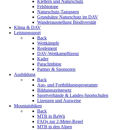
Klettern und Naturschutz
Felsbiotope
Naturschutz-Tagungen
Grundsätze Naturschutz im DAV
Wanderausstellung Biodiversität
Klima & DAV
Leistungssport
Back
Wettkämpfe
Reglement
DAV-Wettkampflizenz
Kader
Paraclimbing
Partner & Sponsoren
Ausbildung
Back
Aus- und Fortbildungsprogramm
Bildungszeitgesetz
Sportverbände & Landes-Sportschulen
Lizenzen und Ausweise
Mountainbiken
Back
MTB in BaWü
FAQs zur 2-Meter-Regel
MTB in den Alpen