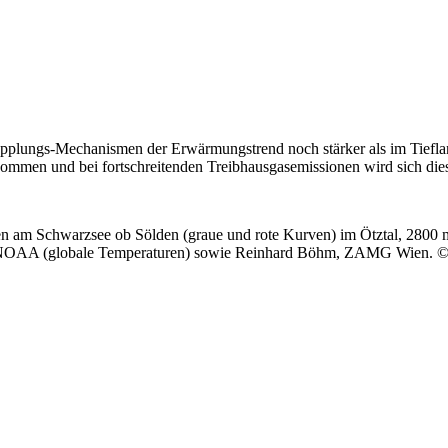
lungs-Mechanismen der Erwärmungstrend noch stärker als im Tiefland 
nommen und bei fortschreitenden Treibhausgasemissionen wird sich dies
 am Schwarzsee ob Sölden (graue und rote Kurven) im Ötztal, 2800 m, a
und NOAA (globale Temperaturen) sowie Reinhard Böhm, ZAMG Wien. © i