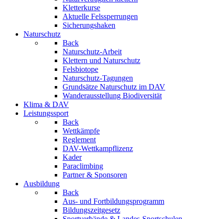
Kletterkurse
Aktuelle Felssperrungen
Sicherungshaken
Naturschutz
Back
Naturschutz-Arbeit
Klettern und Naturschutz
Felsbiotope
Naturschutz-Tagungen
Grundsätze Naturschutz im DAV
Wanderausstellung Biodiversität
Klima & DAV
Leistungssport
Back
Wettkämpfe
Reglement
DAV-Wettkampflizenz
Kader
Paraclimbing
Partner & Sponsoren
Ausbildung
Back
Aus- und Fortbildungsprogramm
Bildungszeitgesetz
Sportverbände & Landes-Sportschulen