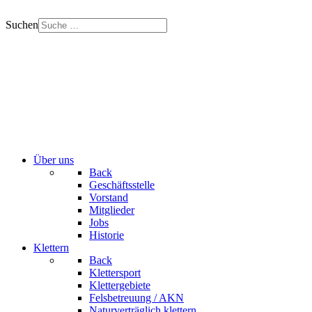
Suchen
Über uns
Back
Geschäftsstelle
Vorstand
Mitglieder
Jobs
Historie
Klettern
Back
Klettersport
Klettergebiete
Felsbetreuung / AKN
Naturverträglich klettern