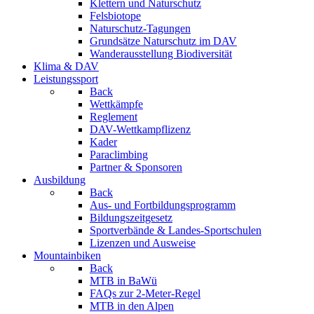
Klettern und Naturschutz
Felsbiotope
Naturschutz-Tagungen
Grundsätze Naturschutz im DAV
Wanderausstellung Biodiversität
Klima & DAV
Leistungssport
Back
Wettkämpfe
Reglement
DAV-Wettkampflizenz
Kader
Paraclimbing
Partner & Sponsoren
Ausbildung
Back
Aus- und Fortbildungsprogramm
Bildungszeitgesetz
Sportverbände & Landes-Sportschulen
Lizenzen und Ausweise
Mountainbiken
Back
MTB in BaWü
FAQs zur 2-Meter-Regel
MTB in den Alpen