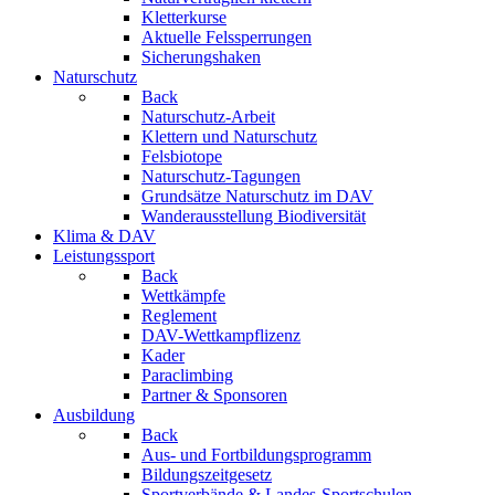
Kletterkurse
Aktuelle Felssperrungen
Sicherungshaken
Naturschutz
Back
Naturschutz-Arbeit
Klettern und Naturschutz
Felsbiotope
Naturschutz-Tagungen
Grundsätze Naturschutz im DAV
Wanderausstellung Biodiversität
Klima & DAV
Leistungssport
Back
Wettkämpfe
Reglement
DAV-Wettkampflizenz
Kader
Paraclimbing
Partner & Sponsoren
Ausbildung
Back
Aus- und Fortbildungsprogramm
Bildungszeitgesetz
Sportverbände & Landes-Sportschulen