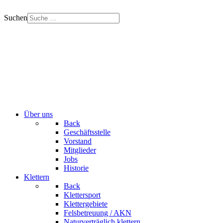
Suchen
Über uns
Back
Geschäftsstelle
Vorstand
Mitglieder
Jobs
Historie
Klettern
Back
Klettersport
Klettergebiete
Felsbetreuung / AKN
Naturverträglich klettern