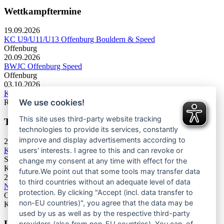
Wettkampftermine
19.09.2026
KC U9/U11/U13 Offenburg Bouldern & Speed
Offenburg
20.09.2026
BWJC Offenburg Speed
Offenburg
03.10.2026
KC U13 Rottweil Toprope & Speed
We use cookies!
Rottweil
This site uses third-party website tracking
Termine Bergsport & Naturschutz
technologies to provide its services, constantly
improve and display advertisements according to
28.11.2026
Kletterforum 2026
users' interests. I agree to this and can revoke or
Stuttgart
change my consent at any time with effect for the
Kategorie: Tagung
future.We point out that some tools may transfer data
25.06.2027
to third countries without an adequate level of data
Naturschutztagung 2027
protection. By clicking "Accept (incl. data transfer to
Oberes Donautal, Beuron
non-EU countries)", you agree that the data may be
Kategorie: Tagung
used by us as well as by the respective third-party
Unsere Newsletter
providers (also from non-EU countries). You can, of