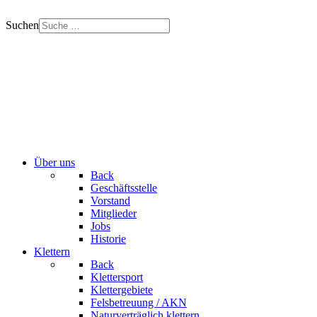
Suchen
Über uns
Back
Geschäftsstelle
Vorstand
Mitglieder
Jobs
Historie
Klettern
Back
Klettersport
Klettergebiete
Felsbetreuung / AKN
Naturverträglich klettern