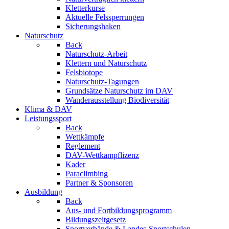
Kletterkurse
Aktuelle Felssperrungen
Sicherungshaken
Naturschutz
Back
Naturschutz-Arbeit
Klettern und Naturschutz
Felsbiotope
Naturschutz-Tagungen
Grundsätze Naturschutz im DAV
Wanderausstellung Biodiversität
Klima & DAV
Leistungssport
Back
Wettkämpfe
Reglement
DAV-Wettkampflizenz
Kader
Paraclimbing
Partner & Sponsoren
Ausbildung
Back
Aus- und Fortbildungsprogramm
Bildungszeitgesetz
Sportverbände & Landes-Sportschulen