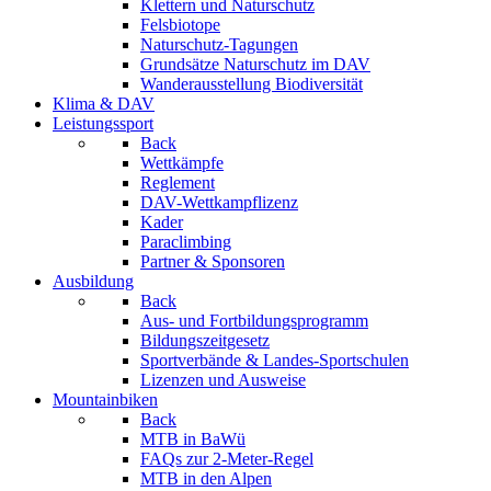
Klettern und Naturschutz
Felsbiotope
Naturschutz-Tagungen
Grundsätze Naturschutz im DAV
Wanderausstellung Biodiversität
Klima & DAV
Leistungssport
Back
Wettkämpfe
Reglement
DAV-Wettkampflizenz
Kader
Paraclimbing
Partner & Sponsoren
Ausbildung
Back
Aus- und Fortbildungsprogramm
Bildungszeitgesetz
Sportverbände & Landes-Sportschulen
Lizenzen und Ausweise
Mountainbiken
Back
MTB in BaWü
FAQs zur 2-Meter-Regel
MTB in den Alpen