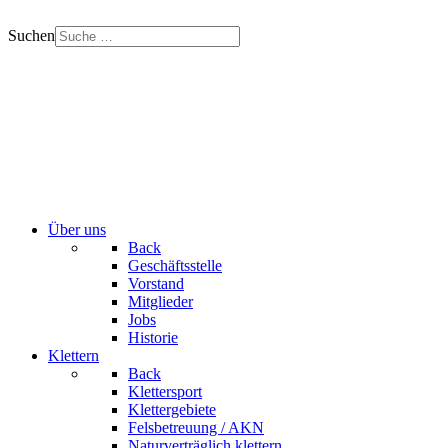
Suchen
Über uns
Back
Geschäftsstelle
Vorstand
Mitglieder
Jobs
Historie
Klettern
Back
Klettersport
Klettergebiete
Felsbetreuung / AKN
Naturverträglich klettern