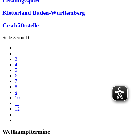
Leistungssport
Kletterland Baden-Württemberg
Geschäftsstelle
Seite 8 von 16
3
4
5
6
7
8
9
10
11
12
Wettkampftermine