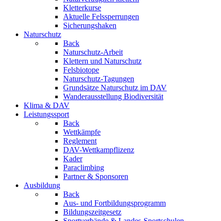
Kletterkurse
Aktuelle Felssperrungen
Sicherungshaken
Naturschutz
Back
Naturschutz-Arbeit
Klettern und Naturschutz
Felsbiotope
Naturschutz-Tagungen
Grundsätze Naturschutz im DAV
Wanderausstellung Biodiversität
Klima & DAV
Leistungssport
Back
Wettkämpfe
Reglement
DAV-Wettkampflizenz
Kader
Paraclimbing
Partner & Sponsoren
Ausbildung
Back
Aus- und Fortbildungsprogramm
Bildungszeitgesetz
Sportverbände & Landes-Sportschulen