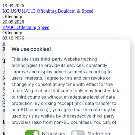
19.09.2026
KC U9/U11/U13 Offenburg Bouldern & Speed
Offenburg
20.09.2026
BWJC Offenburg Speed
Offenburg
03.10.2026
KC U13 Rottweil Toprope & Speed
We use cookies!
Rottweil
This site uses third-party website tracking
Termine Bergsport & Naturschutz
technologies to provide its services, constantly
improve and display advertisements according to
28.11.2026
Kletterforum 2026
users' interests. I agree to this and can revoke or
Stuttgart
change my consent at any time with effect for the
Kategorie: Tagung
future.We point out that some tools may transfer data
25.06.2027
to third countries without an adequate level of data
Naturschutztagung 2027
protection. By clicking "Accept (incl. data transfer to
Oberes Donautal, Beuron
non-EU countries)", you agree that the data may be
Kategorie: Tagung
used by us as well as by the respective third-party
Unsere Newsletter
providers (also from non-EU countries). You can, of
course, change your cookie settings at any time.
Necessary
Marketing
Jetzt unsere Newsletter entdecken