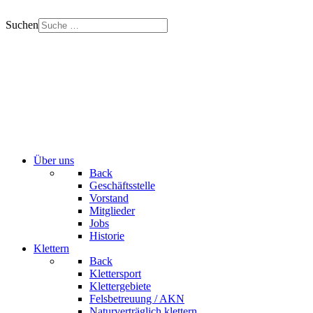
Suchen
Über uns
Back
Geschäftsstelle
Vorstand
Mitglieder
Jobs
Historie
Klettern
Back
Klettersport
Klettergebiete
Felsbetreuung / AKN
Naturverträglich klettern