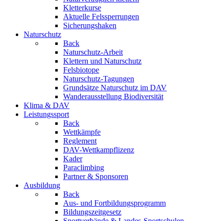
Kletterkurse
Aktuelle Felssperrungen
Sicherungshaken
Naturschutz
Back
Naturschutz-Arbeit
Klettern und Naturschutz
Felsbiotope
Naturschutz-Tagungen
Grundsätze Naturschutz im DAV
Wanderausstellung Biodiversität
Klima & DAV
Leistungssport
Back
Wettkämpfe
Reglement
DAV-Wettkampflizenz
Kader
Paraclimbing
Partner & Sponsoren
Ausbildung
Back
Aus- und Fortbildungsprogramm
Bildungszeitgesetz
Sportverbände & Landes-Sportschulen