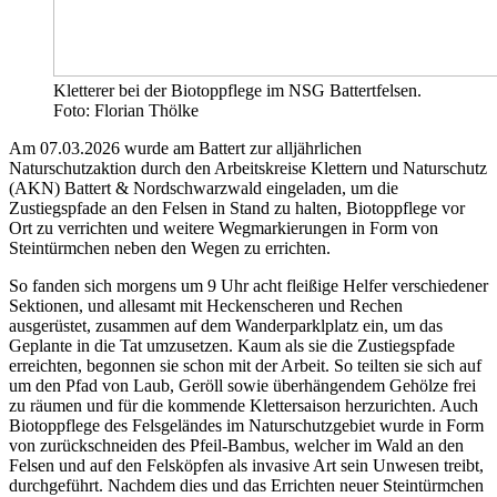
Kletterer bei der Biotoppflege im NSG Battertfelsen.
Foto: Florian Thölke
Am 07.03.2026 wurde am Battert zur alljährlichen
Naturschutzaktion durch den Arbeitskreise Klettern und Naturschutz
(AKN) Battert & Nordschwarzwald eingeladen, um die
Zustiegspfade an den Felsen in Stand zu halten, Biotoppflege vor
Ort zu verrichten und weitere Wegmarkierungen in Form von
Steintürmchen neben den Wegen zu errichten.
So fanden sich morgens um 9 Uhr acht fleißige Helfer verschiedener
Sektionen, und allesamt mit Heckenscheren und Rechen
ausgerüstet, zusammen auf dem Wanderparklplatz ein, um das
Geplante in die Tat umzusetzen. Kaum als sie die Zustiegspfade
erreichten, begonnen sie schon mit der Arbeit. So teilten sie sich auf
um den Pfad von Laub, Geröll sowie überhängendem Gehölze frei
zu räumen und für die kommende Klettersaison herzurichten. Auch
Biotoppflege des Felsgeländes im Naturschutzgebiet wurde in Form
von zurückschneiden des Pfeil-Bambus, welcher im Wald an den
Felsen und auf den Felsköpfen als invasive Art sein Unwesen treibt,
durchgeführt. Nachdem dies und das Errichten neuer Steintürmchen