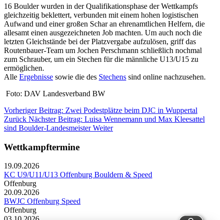
16 Boulder wurden in der Qualifikationsphase der Wettkampfs
gleichzeitig beklettert, verbunden mit einem hohen logistischen
Aufwand und einer großen Schar an ehrenamtlichen Helfern, die
allesamt einen ausgezeichneten Job machten. Um auch noch die
letzten Gleichstände bei der Platzvergabe aufzulösen, griff das
Routenbauer-Team um Jochen Perschmann schließlich nochmal
zum Schrauber, um ein Stechen für die männliche U13/U15 zu
ermöglichen.
Alle
Ergebnisse
sowie die des
Stechens
sind online nachzusehen.
Foto: DAV Landesverband BW
Vorheriger Beitrag: Zwei Podestplätze beim DJC in Wuppertal
Zurück
Nächster Beitrag: Luisa Wennemann und Max Kleesattel
sind Boulder-Landesmeister
Weiter
Wettkampftermine
19.09.2026
KC U9/U11/U13 Offenburg Bouldern & Speed
Offenburg
20.09.2026
BWJC Offenburg Speed
Offenburg
03.10.2026