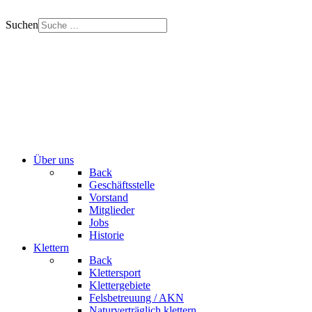
Suchen
Über uns
Back
Geschäftsstelle
Vorstand
Mitglieder
Jobs
Historie
Klettern
Back
Klettersport
Klettergebiete
Felsbetreuung / AKN
Naturverträglich klettern