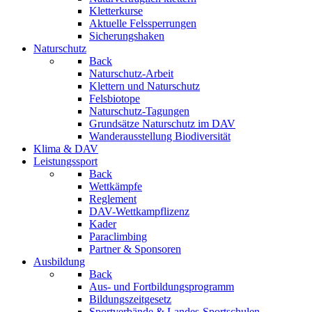
Kletterkurse
Aktuelle Felssperrungen
Sicherungshaken
Naturschutz
Back
Naturschutz-Arbeit
Klettern und Naturschutz
Felsbiotope
Naturschutz-Tagungen
Grundsätze Naturschutz im DAV
Wanderausstellung Biodiversität
Klima & DAV
Leistungssport
Back
Wettkämpfe
Reglement
DAV-Wettkampflizenz
Kader
Paraclimbing
Partner & Sponsoren
Ausbildung
Back
Aus- und Fortbildungsprogramm
Bildungszeitgesetz
Sportverbände & Landes-Sportschulen