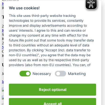
KC U13 Rottweil Toprope & Speed
We use cookies!
Rottweil
This site uses third-party website tracking
Termine Bergsport & Naturschutz
technologies to provide its services, constantly
improve and display advertisements according to
28.11.2026
Kletterforum 2026
users' interests. I agree to this and can revoke or
Stuttgart
change my consent at any time with effect for the
Kategorie: Tagung
future.We point out that some tools may transfer data
25.06.2027
to third countries without an adequate level of data
Naturschutztagung 2027
protection. By clicking "Accept (incl. data transfer to
Oberes Donautal, Beuron
non-EU countries)", you agree that the data may be
Kategorie: Tagung
used by us as well as by the respective third-party
Unsere Newsletter
providers (also from non-EU countries). You can, of
course, change your cookie settings at any time.
Necessary
Marketing
Jetzt unsere Newsletter entdecken
Infos & Anmeldung
Reject optional
Accept all