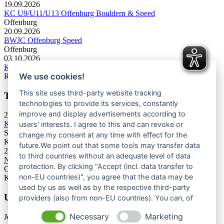
19.09.2026
KC U9/U11/U13 Offenburg Bouldern & Speed
Offenburg
20.09.2026
BWJC Offenburg Speed
Offenburg
03.10.2026
KC U13 Rottweil Toprope & Speed
We use cookies!
Rottweil
This site uses third-party website tracking
Termine Bergsport & Naturschutz
technologies to provide its services, constantly
improve and display advertisements according to
28.11.2026
Kletterforum 2026
users' interests. I agree to this and can revoke or
Stuttgart
change my consent at any time with effect for the
Kategorie: Tagung
future.We point out that some tools may transfer data
25.06.2027
to third countries without an adequate level of data
Naturschutztagung 2027
protection. By clicking "Accept (incl. data transfer to
Oberes Donautal, Beuron
non-EU countries)", you agree that the data may be
Kategorie: Tagung
used by us as well as by the respective third-party
Unsere Newsletter
providers (also from non-EU countries). You can, of
course, change your cookie settings at any time.
Necessary
Marketing
Jetzt unsere Newsletter entdecken