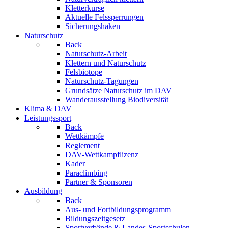
Kletterkurse
Aktuelle Felssperrungen
Sicherungshaken
Naturschutz
Back
Naturschutz-Arbeit
Klettern und Naturschutz
Felsbiotope
Naturschutz-Tagungen
Grundsätze Naturschutz im DAV
Wanderausstellung Biodiversität
Klima & DAV
Leistungssport
Back
Wettkämpfe
Reglement
DAV-Wettkampflizenz
Kader
Paraclimbing
Partner & Sponsoren
Ausbildung
Back
Aus- und Fortbildungsprogramm
Bildungszeitgesetz
Sportverbände & Landes-Sportschulen