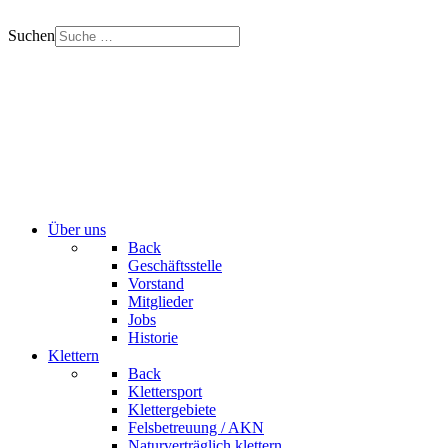
Suchen
Über uns
Back
Geschäftsstelle
Vorstand
Mitglieder
Jobs
Historie
Klettern
Back
Klettersport
Klettergebiete
Felsbetreuung / AKN
Naturverträglich klettern