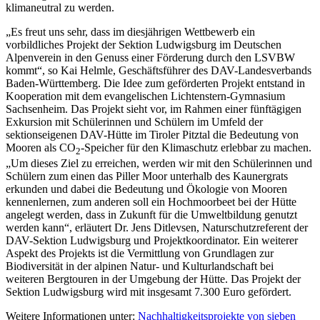
klimaneutral zu werden.
„Es freut uns sehr, dass im diesjährigen Wettbewerb ein
vorbildliches Projekt der Sektion Ludwigsburg im Deutschen
Alpenverein in den Genuss einer Förderung durch den LSVBW
kommt“, so Kai Helmle, Geschäftsführer des DAV-Landesverbands
Baden-Württemberg. Die Idee zum geförderten Projekt entstand in
Kooperation mit dem evangelischen Lichtenstern-Gymnasium
Sachsenheim. Das Projekt sieht vor, im Rahmen einer fünftägigen
Exkursion mit Schülerinnen und Schülern im Umfeld der
sektionseigenen DAV-Hütte im Tiroler Pitztal die Bedeutung von
Mooren als CO
-Speicher für den Klimaschutz erlebbar zu machen.
2
„Um dieses Ziel zu erreichen, werden wir mit den Schülerinnen und
Schülern zum einen das Piller Moor unterhalb des Kaunergrats
erkunden und dabei die Bedeutung und Ökologie von Mooren
kennenlernen, zum anderen soll ein Hochmoorbeet bei der Hütte
angelegt werden, dass in Zukunft für die Umweltbildung genutzt
werden kann“, erläutert Dr. Jens Ditlevsen, Naturschutzreferent der
DAV-Sektion Ludwigsburg und Projektkoordinator. Ein weiterer
Aspekt des Projekts ist die Vermittlung von Grundlagen zur
Biodiversität in der alpinen Natur- und Kulturlandschaft bei
weiteren Bergtouren in der Umgebung der Hütte. Das Projekt der
Sektion Ludwigsburg wird mit insgesamt 7.300 Euro gefördert.
Weitere Informationen unter:
Nachhaltigkeitsprojekte von sieben