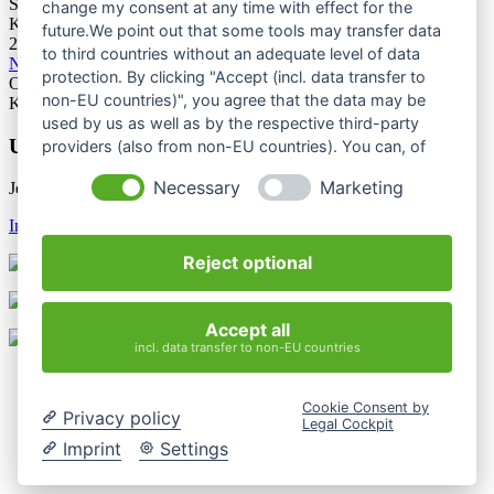
Stuttgart
change my consent at any time with effect for the
Kategorie: Tagung
future.We point out that some tools may transfer data
25.06.2027
to third countries without an adequate level of data
Naturschutztagung 2027
protection. By clicking "Accept (incl. data transfer to
Oberes Donautal, Beuron
non-EU countries)", you agree that the data may be
Kategorie: Tagung
used by us as well as by the respective third-party
Unsere Newsletter
providers (also from non-EU countries). You can, of
course, change your cookie settings at any time.
Necessary
Marketing
Jetzt unsere Newsletter entdecken
Infos & Anmeldung
Reject optional
Accept all
incl. data transfer to non-EU countries
Kontakt
Impressum
Cookie Consent by
Datenschutzerklärung
Privacy policy
Legal Cockpit
Mediathek
Imprint
Settings
Login
Cookie-Einstellungen ändern