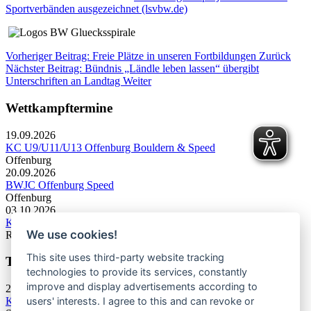
Sportverbänden ausgezeichnet (lsvbw.de)
Vorheriger Beitrag: Freie Plätze in unseren Fortbildungen
Zurück
Nächster Beitrag: Bündnis „Ländle leben lassen“ übergibt
Unterschriften an Landtag
Weiter
Wettkampftermine
19.09.2026
KC U9/U11/U13 Offenburg Bouldern & Speed
Offenburg
20.09.2026
BWJC Offenburg Speed
Offenburg
03.10.2026
KC U13 Rottweil Toprope & Speed
We use cookies!
Rottweil
This site uses third-party website tracking
Termine Bergsport & Naturschutz
technologies to provide its services, constantly
improve and display advertisements according to
28.11.2026
users' interests. I agree to this and can revoke or
Kletterforum 2026