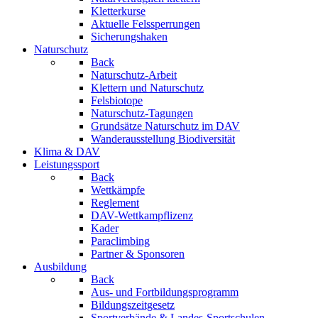
Kletterkurse
Aktuelle Felssperrungen
Sicherungshaken
Naturschutz
Back
Naturschutz-Arbeit
Klettern und Naturschutz
Felsbiotope
Naturschutz-Tagungen
Grundsätze Naturschutz im DAV
Wanderausstellung Biodiversität
Klima & DAV
Leistungssport
Back
Wettkämpfe
Reglement
DAV-Wettkampflizenz
Kader
Paraclimbing
Partner & Sponsoren
Ausbildung
Back
Aus- und Fortbildungsprogramm
Bildungszeitgesetz
Sportverbände & Landes-Sportschulen