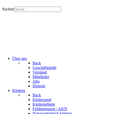
Suchen
Über uns
Back
Geschäftsstelle
Vorstand
Mitglieder
Jobs
Historie
Klettern
Back
Klettersport
Klettergebiete
Felsbetreuung / AKN
Naturverträglich klettern