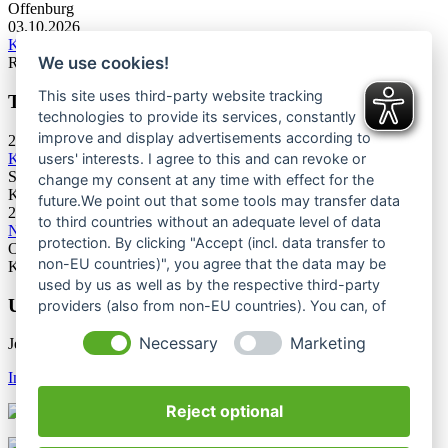
Offenburg
03.10.2026
KC U13 Rottweil Toprope & Speed
We use cookies!
Rottweil
This site uses third-party website tracking
Termine Bergsport & Naturschutz
technologies to provide its services, constantly
improve and display advertisements according to
28.11.2026
Kletterforum 2026
users' interests. I agree to this and can revoke or
Stuttgart
change my consent at any time with effect for the
Kategorie: Tagung
future.We point out that some tools may transfer data
25.06.2027
to third countries without an adequate level of data
Naturschutztagung 2027
protection. By clicking "Accept (incl. data transfer to
Oberes Donautal, Beuron
non-EU countries)", you agree that the data may be
Kategorie: Tagung
used by us as well as by the respective third-party
Unsere Newsletter
providers (also from non-EU countries). You can, of
course, change your cookie settings at any time.
Necessary
Marketing
Jetzt unsere Newsletter entdecken
Infos & Anmeldung
Reject optional