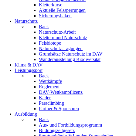
Kletterkurse
Aktuelle Felssperrungen
Sicherungshaken
Naturschutz
Back
Naturschutz-Arbeit
Klettern und Naturschutz
Felsbiotope
Naturschutz-Tagungen
Grundsätze Naturschutz im DAV
Wanderausstellung Biodiversität
Klima & DAV
Leistungssport
Back
Wettkämpfe
Reglement
DAV-Wettkampflizenz
Kader
Paraclimbing
Partner & Sponsoren
Ausbildung
Back
Aus- und Fortbildungsprogramm
Bildungszeitgesetz
Sportverbände & Landes-Sportschulen