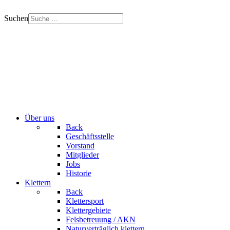
Suchen
Über uns
Back
Geschäftsstelle
Vorstand
Mitglieder
Jobs
Historie
Klettern
Back
Klettersport
Klettergebiete
Felsbetreuung / AKN
Naturverträglich klettern