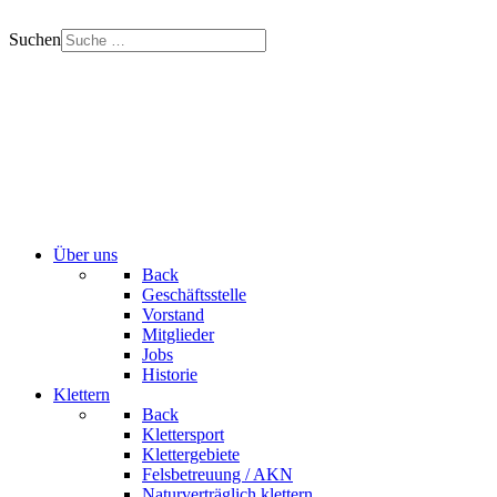
Suchen
Über uns
Back
Geschäftsstelle
Vorstand
Mitglieder
Jobs
Historie
Klettern
Back
Klettersport
Klettergebiete
Felsbetreuung / AKN
Naturverträglich klettern