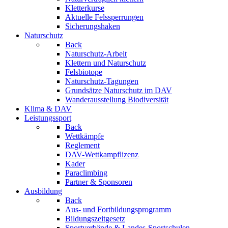
Kletterkurse
Aktuelle Felssperrungen
Sicherungshaken
Naturschutz
Back
Naturschutz-Arbeit
Klettern und Naturschutz
Felsbiotope
Naturschutz-Tagungen
Grundsätze Naturschutz im DAV
Wanderausstellung Biodiversität
Klima & DAV
Leistungssport
Back
Wettkämpfe
Reglement
DAV-Wettkampflizenz
Kader
Paraclimbing
Partner & Sponsoren
Ausbildung
Back
Aus- und Fortbildungsprogramm
Bildungszeitgesetz
Sportverbände & Landes-Sportschulen