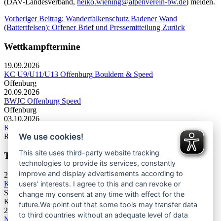
(DAV-Landesverband,
heiko.wiening@alpenverein-bw.de
) melden.
Vorheriger Beitrag: Wanderfalkenschutz Badener Wand
(Battertfelsen): Offener Brief und Pressemitteilung
Zurück
Wettkampftermine
19.09.2026
KC U9/U11/U13 Offenburg Bouldern & Speed
Offenburg
20.09.2026
BWJC Offenburg Speed
Offenburg
03.10.2026
KC U13 Rottweil Toprope & Speed
We use cookies!
Rottweil
This site uses third-party website tracking
Termine Bergsport & Naturschutz
technologies to provide its services, constantly
improve and display advertisements according to
28.11.2026
Kletterforum 2026
users' interests. I agree to this and can revoke or
Stuttgart
change my consent at any time with effect for the
Kategorie: Tagung
future.We point out that some tools may transfer data
25.06.2027
to third countries without an adequate level of data
Naturschutztagung 2027