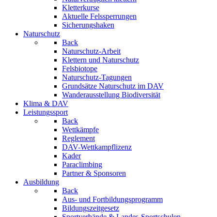
Kletterkurse
Aktuelle Felssperrungen
Sicherungshaken
Naturschutz
Back
Naturschutz-Arbeit
Klettern und Naturschutz
Felsbiotope
Naturschutz-Tagungen
Grundsätze Naturschutz im DAV
Wanderausstellung Biodiversität
Klima & DAV
Leistungssport
Back
Wettkämpfe
Reglement
DAV-Wettkampflizenz
Kader
Paraclimbing
Partner & Sponsoren
Ausbildung
Back
Aus- und Fortbildungsprogramm
Bildungszeitgesetz
Sportverbände & Landes-Sportschulen