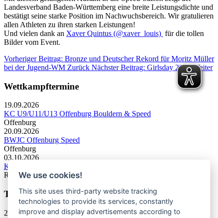
Landesverband Baden‑Württemberg eine breite Leistungsdichte und
bestätigt seine starke Position im Nachwuchsbereich. Wir gratulieren
allen Athleten zu ihren starken Leistungen!
Und vielen dank an
Xaver Quintus (@xaver_louis)
für die tollen
Bilder vom Event.
Vorheriger Beitrag: Bronze und Deutscher Rekord für Moritz Müller
bei der Jugend-WM
Zurück
Nächster Beitrag: Girlsday 2026
Weiter
Wettkampftermine
19.09.2026
KC U9/U11/U13 Offenburg Bouldern & Speed
Offenburg
20.09.2026
BWJC Offenburg Speed
Offenburg
03.10.2026
KC U13 Rottweil Toprope & Speed
We use cookies!
Rottweil
This site uses third-party website tracking
Termine Bergsport & Naturschutz
technologies to provide its services, constantly
improve and display advertisements according to
28.11.2026