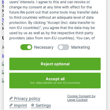
Kletterforum 2026
users' interests. I agree to this and can revoke or
Stuttgart
change my consent at any time with effect for the
Kategorie: Tagung
future.We point out that some tools may transfer data
25.06.2027
to third countries without an adequate level of data
Naturschutztagung 2027
protection. By clicking "Accept (incl. data transfer to
Oberes Donautal, Beuron
non-EU countries)", you agree that the data may be
Kategorie: Tagung
used by us as well as by the respective third-party
Unsere Newsletter
providers (also from non-EU countries). You can, of
course, change your cookie settings at any time.
Necessary
Marketing
Jetzt unsere Newsletter entdecken
Infos & Anmeldung
Reject optional
Accept all
incl. data transfer to non-EU countries
Kontakt
Impressum
Cookie Consent by
Datenschutzerklärung
Privacy policy
Legal Cockpit
Mediathek
Imprint
Settings
Login