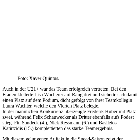
Foto: Xaver Quintus.
Auch in der U21+ war das Team erfolgreich vertreten. Bei den
Frauen kletterte Lisa Wucherer auf Rang drei und sicherte sich damit
einen Platz auf dem Podium, dicht gefolgt von ihrer Teamkollegin
Laura Wachter, welche den Vierten Platz belegte.
In der männlichen Konkurrenz überzeugte Frederik Huber mit Platz
zwei, während Felix Schauwecker als Dritter ebenfalls aufs Podest
stieg. Fin Sandeck (4.), Nick Ressmann (6.) und Basileios
Katirtzidis (15.) komplettierten das starke Teamergebnis.
Mit diesem gelungenen Auftakt in die Speed-Saison zeigt der