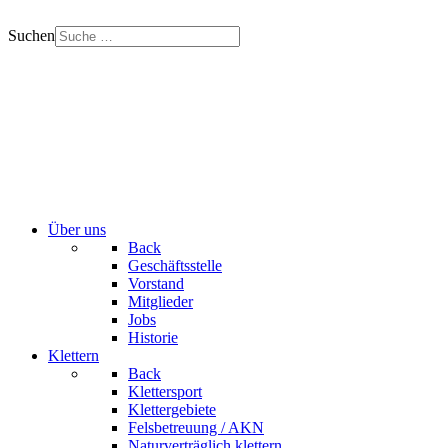
Suchen
Über uns
Back
Geschäftsstelle
Vorstand
Mitglieder
Jobs
Historie
Klettern
Back
Klettersport
Klettergebiete
Felsbetreuung / AKN
Naturverträglich klettern